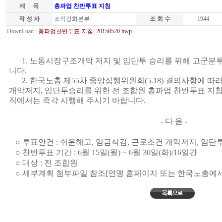
제 목
총파업 찬반투표 지침
작 성 자
조직강화본부
조 회 수
1944
DownLoad :
총파업찬반투표 지침_20150520.hwp
1.
노동시장구조개악 저지 및 임단투 승리를 위해 고군분
니다
.
2.
한국노총 제
55
차 중앙집행위원회
(5.18)
결의사항에 따
개악저지
,
임단투승리를 위한 전 조합원 총파업 찬반투표 지
직에서는 즉각 시행해 주시기 바랍니다
.
-
다 음
-
○
투표안건
:
쉬운해고
,
임금삭감
,
근로조건 개악저지
,
임단투
○
찬반투표 기간
: 6
월
15
일
(
월
) ~ 6
월
30
일
(
화
)/16
일간
○
대상
:
전 조합원
○
세부계획 첨부파일 참조
[
연맹 홈페이지 또는 한국노총에