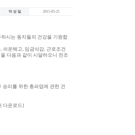
작 성 일
2015-05-21
투하시는 동지들의 건강을 기원합
라
,
쉬운해고
,
임금삭감
,
근로조건
침을 다음과 같이 시달하오니 전조
 승리를 위한 총파업에 관한 건
서 다운로드
]